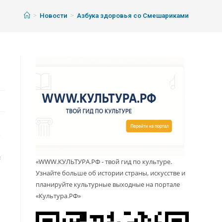
>
>
Новости
Азбука здоровья со Смешариками
К
м
с
«WWW.КУЛЬТУРА.РФ - твой гид по культуре.
е
Узнайте больше об истории страны, искусстве и
В
планируйте культурные выходные на портале
м
«Культура.РФ»