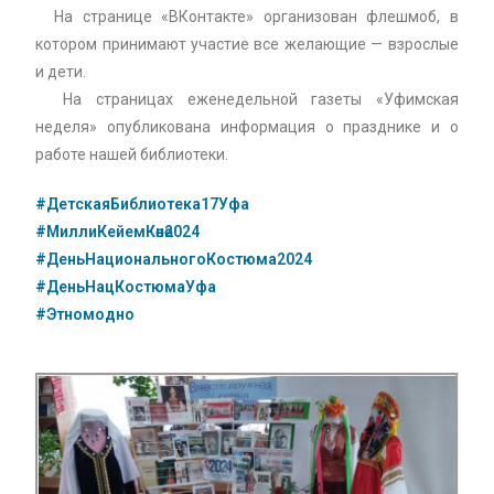
На странице «ВКонтакте» организован флешмоб, в
котором принимают участие все желающие — взрослые
и дети.
На страницах еженедельной газеты «Уфимская
неделя» опубликована информация о празднике и о
работе нашей библиотеки.
#ДетскаяБиблиотека17Уфа
#МиллиКейемКөнө2024
#ДеньНациональногоКостюма2024
#ДеньНацКостюмаУфа
#Этномодно