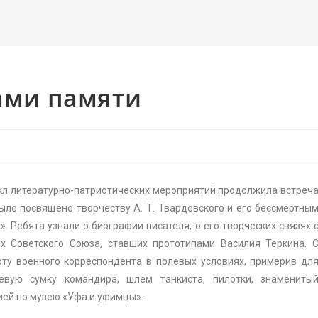
ами памяти
икл литературно-патриотических мероприятий продолжила встреч
ыло посвящено творчеству А. Т. Твардовского и его бессмертны
. Ребята узнали о биографии писателя, о его творческих связях 
ях Советского Союза, ставших прототипами Василия Теркина. 
ту военного корреспондента в полевых условиях, примерив дл
вую сумку командира, шлем танкиста, пилотки, знамениты
ей по музею «Уфа и уфимцы».