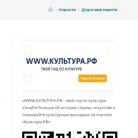
>
>
Новости
Дорогами памяти
а
м
с
«WWW.КУЛЬТУРА.РФ - твой гид по культуре.
С
Узнайте больше об истории страны, искусстве и
я
планируйте культурные выходные на портале
й
«Культура.РФ»