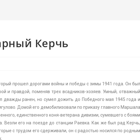
арный Керчь
рый прошел дорогами войны и победы с зимы 1941 года. Он бы
рой и правдой, поменяв трех всадников-хозяев. Умный, отважны
ыл дважды ранен, но сумел дожить до Победного мая 1945 года 
игулово. Домой его демобилизовали по приказу главного Маршал
нного, единственного коня-ветерана дивизии, сумевшего с боям
. Везли его на поезде до станции Раевка. Как же был рад Керчь
торые с трудом его сдерживали, он с радостью носился по родны
.