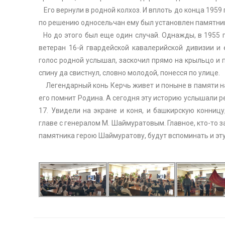
Его вернули в родной колхоз. И вплоть до конца 1959 
по решению односельчан ему был установлен памятни
Но до этого был еще один случай. Однажды, в 1955 г
ветеран 16-й гвардейской кавалерийской дивизии и 
голос родной услышал, заскочил прямо на крыльцо и п
спину да свистнул, словно молодой, понесся по улице.
Легендарный конь Керчь живет и поныне в памяти на
его помнит Родина. А сегодня эту историю услышали 
17. Увидели на экране и коня, и башкирскую конниц
главе с генералом М. Шаймуратовым. Главное, кто-то зам
памятника герою Шаймуратову, будут вспоминать и эту