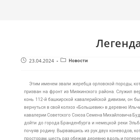
Легенд
23.04.2024
Новости
Этим именем звали жеребца орловской породы, кото
призван на фронт из Миякинского района. Служил ве
конь 112-й башкирской кавалерийской дивизии, он б
вернуться в свой колхоз «Большевик» в деревню Ильч
кавалерии Советского Союза Семена Михайловича Буде
дойти до города Бранденбурга и немецкой реки Эльба
почуяв родину. Вырвавшись из рук двух коневодов, ко
просторам, шесть раз обежав деревню вдоль и поперек