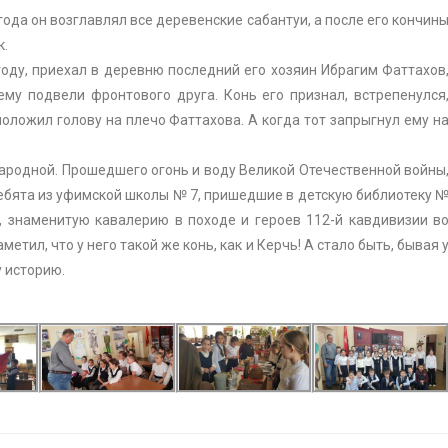
года он возглавлял все деревенские сабантуи, а после его кончин
к.
оду, приехал в деревню последний его хозяин Ибрагим Фаттахов
ему подвели фронтового друга. Конь его признал, встрепенулся
оложил голову на плечо Фаттахова. А когда тот запрыгнул ему н
родной. Прошедшего огонь и воду Великой Отечественной войны
ребята из уфимской школы № 7, пришедшие в детскую библиотеку 
у, знаменитую кавалерию в походе и героев 112-й кавдивизии в
етил, что у него такой же конь, как и Керчь! А стало быть, бывая 
 историю.