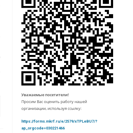
ы
,
,
а
,
№
о
у
Уважаемые посетители!
Просим Вас оценить работу нашей
организации, используя ссылку:
https://forms.mkrf.ru/e/2579/xTPLeBU7/?
ap_orgcode=030221466