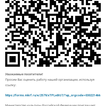
Уважаемые посетители!
Просим Вас оценить работу нашей организации, используя
ссылку:
https://forms.mkrf.ru/e/2579/xTPLeBU7/?ap_orgcode=030221466
Министерство культуры Российской Федерации приглашает