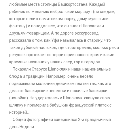
любимые места столицы Башкортостана. Каждый
ребенок по желанию выбрал свой маршрут (по следам,
которые вели к памятникам, парку, дому-музею или
фонтану) и поведал все, что он знает Шапокляк и
друзьям-товарищам. А по дороге экскурсовод
рассказала о том, как Уфа называлась в старину, что
такое дубовый частокол, где стоял кремль, сколько рек и
речушек протекает по территории нашего края и какие
красивые названия у наших озер, гор и городов.
Показали Старухе Шапокляк и наши национальные
блюда и традиции. Например, очень весело
подвязывали мальчики девочкам платки так, как это
делают башкирские невестки и пожилые башкирки
(нэнэйки). Не удержалась и Шапокляк: скинула свою
шляпку и примерила бабушкин французский платок с
историей…
Общей фотографией завершился 2-й праздничный
день Недели.