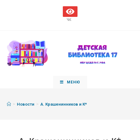
МЕНЮ
>
>
Новости
А. Крашенинников и К*