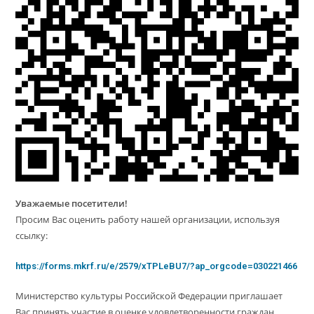
Уважаемые посетители!
Просим Вас оценить работу нашей организации, используя
ссылку:
https://forms.mkrf.ru/e/2579/xTPLeBU7/?ap_orgcode=030221466
Министерство культуры Российской Федерации приглашает
Вас принять участие в оценке удовлетворенности граждан